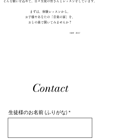
そんな願いを込めて、日々生徒の皆さんとレッスンをしています。
まずは、体験レッスンから。
お子様やあなたの「音楽の扉」を、
おとの森で開いてみませんか？
​弓納持 恵美子
Contact
生徒様のお名前 (ふりがな)